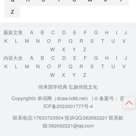
Z
最新文章
A
B
C
D
E
F
G
H
I
J
K
L
M
N
O
P
Q
R
S
T
U
V
W
X
Y
Z
内容大全
A
B
C
D
E
F
G
H
I
J
K
L
M
N
O
P
Q
R
S
T
U
V
W
X
Y
Z
传承国学经典 弘扬传统文化
Copyright© 单词网（dcsw.lx86.net） |
© 备案号： 苏
ICP备2023001777号-4
联系电话:17633723504 投诉QQ:362692221 联系邮
箱:362692221@qq.com