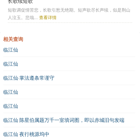
长歌续短歌
短歌调促情苦悲，长歌引愁无绝期。短声欲尽长声续，似是荆山
人泣玉。悲哉...
查看详情
相关查询
临江仙
临江仙
临江仙·掌法遵条常谨守
临江仙
临江仙
临江仙 陈星伯属题万千一室填词图，即以赤城旧句发端
临江仙 夜行桃源坞中