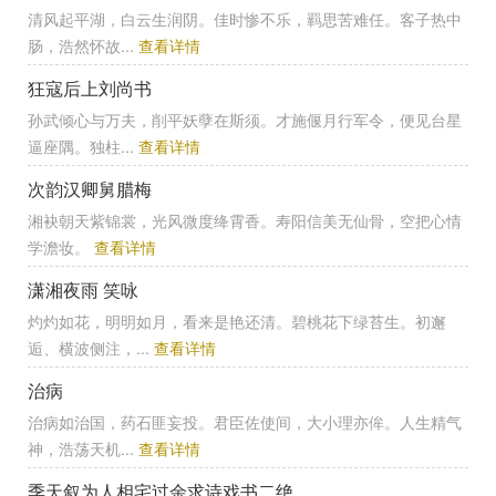
清风起平湖，白云生润阴。佳时惨不乐，羁思苦难任。客子热中
肠，浩然怀故...
查看详情
狂寇后上刘尚书
孙武倾心与万夫，削平妖孽在斯须。才施偃月行军令，便见台星
逼座隅。独柱...
查看详情
次韵汉卿舅腊梅
湘袂朝天紫锦裳，光风微度绛霄香。寿阳信美无仙骨，空把心情
学澹妆。
查看详情
潇湘夜雨 笑咏
灼灼如花，明明如月，看来是艳还清。碧桃花下绿苔生。初邂
逅、横波侧注，...
查看详情
治病
治病如治国，药石匪妄投。君臣佐使间，大小理亦侔。人生精气
神，浩荡天机...
查看详情
季天叙为人相宅过余求诗戏书二绝