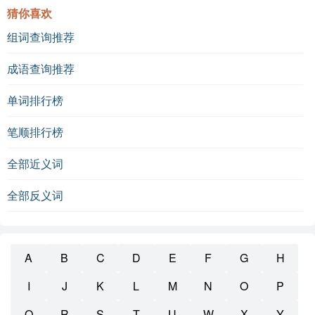
猜你喜欢
组词查询推荐
成语查询推荐
单词排行榜
笔顺排行榜
全部近义词
全部反义词
A
B
C
D
E
F
G
H
I
J
K
L
M
N
O
P
Q
R
S
T
U
W
X
Y