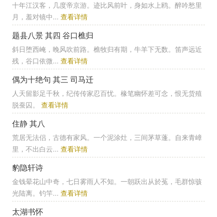
十年江汉客，几度帝京游。迹比风前叶，身如水上鸥。醉吟愁里
月，羞对镜中...
查看详情
题县八景 其四 谷口樵归
斜日堕西崦，晚风吹前路。樵牧归有期，牛羊下无数。笛声远近
残，谷口依微...
查看详情
偶为十绝句 其三 司马迁
人天留影足千秋，纪传传家忍百忧。椽笔幽怀差可念，恨无货殖
脱蚕囚。
查看详情
住静 其八
荒居无法侣，古德有家风。一个泥涂灶，三间茅草蓬。自来青嶂
里，不出白云...
查看详情
豹隐轩诗
金钱晕花山中奇，七日雾雨人不知。一朝跃出从於菟，毛群惊骇
光陆离。钓竿...
查看详情
太湖书怀