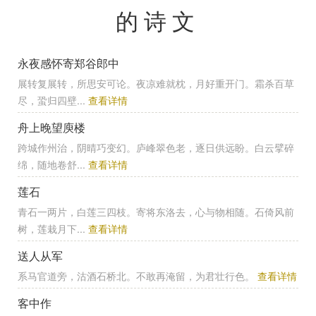
的诗文
永夜感怀寄郑谷郎中
展转复展转，所思安可论。夜凉难就枕，月好重开门。霜杀百草
尽，蛩归四壁...
查看详情
舟上晚望庾楼
跨城作州治，阴晴巧变幻。庐峰翠色老，逐日供远盼。白云擘碎
绵，随地卷舒...
查看详情
莲石
青石一两片，白莲三四枝。寄将东洛去，心与物相随。石倚风前
树，莲栽月下...
查看详情
送人从军
系马官道旁，沽酒石桥北。不敢再淹留，为君壮行色。
查看详情
客中作