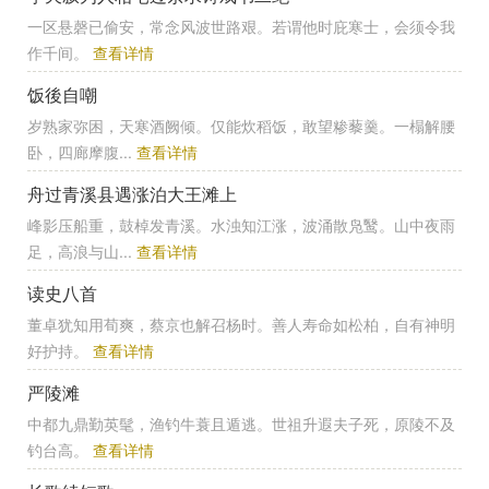
一区悬磬已偷安，常念风波世路艰。若谓他时庇寒士，会须令我
作千间。
查看详情
饭後自嘲
岁熟家弥困，天寒酒阙倾。仅能炊稻饭，敢望糁藜羹。一榻解腰
卧，四廊摩腹...
查看详情
舟过青溪县遇涨泊大王滩上
峰影压船重，鼓棹发青溪。水浊知江涨，波涌散凫鹥。山中夜雨
足，高浪与山...
查看详情
读史八首
董卓犹知用荀爽，蔡京也解召杨时。善人寿命如松柏，自有神明
好护持。
查看详情
严陵滩
中都九鼎勤英髦，渔钓牛蓑且遁逃。世祖升遐夫子死，原陵不及
钓台高。
查看详情