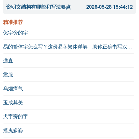
说明文结构有哪些和写法要点
2026-05-28 15:44:12
精准推荐
巛字旁的字
易的繁体字怎么写？这份易字繁体详解，助你正确书写汉字_汉字繁体学习
遒直
裳服
乌烟瘴气
玉成其美
犬字旁的字
摇曳多姿