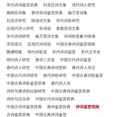
宋代诗词鉴赏辞典
刘克庄诗文集
清代词人研究
梅尧臣诗集
唐诗宋词鉴赏辞典
杨万里诗集
刘克庄研究
陆游诗文集
宋代诗歌研究
近现代诗人研究
宋词选
黄庭坚诗文集
宋代诗词研究
杨万里诗文集
诗词的意象与情感
宋诗选注
近现代诗词选
中国古典诗词鉴赏指南
陶渊明集
明代诗歌选
宋代诗词鉴赏
宋代文学史
明代诗人研究
唐诗三百首
中国古代诗词鉴赏
唐代诗人研究
中国古典诗词赏析
唐代诗人传记
中国古代诗词研究
唐代诗歌研究
中国古典诗歌鉴赏
中国古典诗歌鉴赏辞典
唐代诗人传
诗经与唐诗的比较研究
中国古典诗词鉴赏辞典
诗经与汉乐府
中国古代诗词鉴赏辞典
中国古诗词鉴赏辞典
唐诗鉴赏辞典
诗词鉴赏指南
古诗鉴赏辞典
中国古典诗词鉴赏