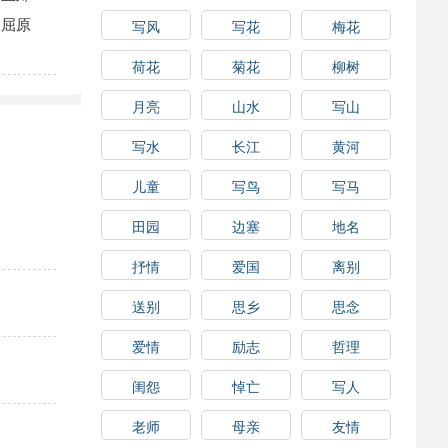
屈原
写风
写花
梅花
荷花
菊花
柳树
月亮
山水
写山
写水
长江
黄河
儿童
写鸟
写马
田园
边塞
地名
抒情
爱国
离别
送别
思乡
思念
爱情
励志
哲理
闺怨
悼亡
写人
老师
母亲
友情