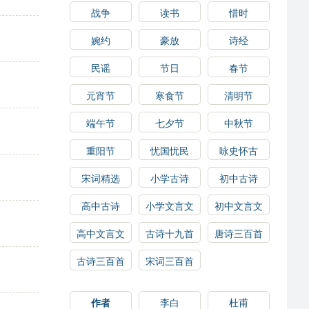
战争
读书
惜时
婉约
豪放
诗经
民谣
节日
春节
元宵节
寒食节
清明节
端午节
七夕节
中秋节
重阳节
忧国忧民
咏史怀古
宋词精选
小学古诗
初中古诗
高中古诗
小学文言文
初中文言文
高中文言文
古诗十九首
唐诗三百首
古诗三百首
宋词三百首
作者
李白
杜甫