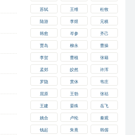
苏轼
王维
杜牧
陆游
李煜
元稹
韩愈
岑参
齐己
贾岛
柳永
曹操
李贺
曹植
张籍
孟郊
皎然
许浑
罗隐
贯休
韦庄
屈原
王勃
张祜
王建
晏殊
岳飞
姚合
卢纶
秦观
钱起
朱熹
韩偓