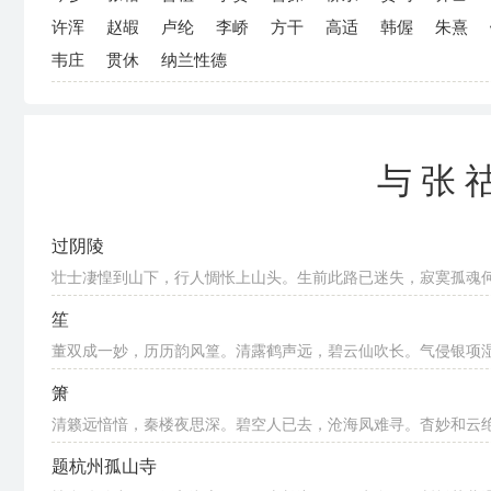
许浑
赵嘏
卢纶
李峤
方干
高适
韩偓
朱熹
韦庄
贯休
纳兰性德
与张
过阴陵
壮士凄惶到山下，行人惆怅上山头。生前此路已迷失，寂寞孤魂
笙
董双成一妙，历历韵风篁。清露鹤声远，碧云仙吹长。气侵银项湿，
箫
清籁远愔愔，秦楼夜思深。碧空人已去，沧海凤难寻。杳妙和云绝，
题杭州孤山寺