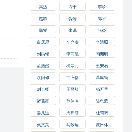
高适
方干
李峤
赵嘏
贺铸
郑谷
郑燮
张说
张炎
白居易
辛弃疾
李清照
刘禹锡
李商隐
陶渊明
孟浩然
柳宗元
王安石
欧阳修
韦应物
温庭筠
刘长卿
王昌龄
杨万里
诸葛亮
范仲淹
陆龟蒙
晏几道
周邦彦
杜荀鹤
吴文英
马致远
皮日休