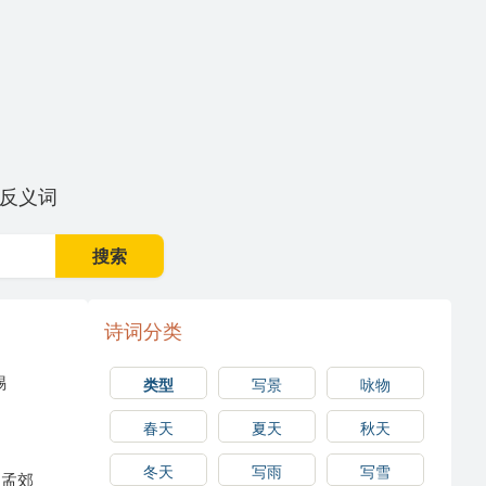
反义词
搜索
诗词分类
锡
类型
写景
咏物
春天
夏天
秋天
冬天
写雨
写雪
孟郊