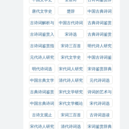
典
唐代文学史
楚辞
中国古典诗词
解析
古诗词解析与
中国古代诗词
古典诗词鉴赏
鉴赏
概论
古诗词鉴赏入
宋诗选
古典诗词鉴赏
门
辞典
古诗词鉴赏指
宋诗三百首
明代诗人研究
南
元代诗人研究
宋代文学史
中国古诗词鉴
赏
明代诗词选
宋代词人研究
宋诗鉴赏辞典
中国古典文学
清代诗人研究
元代诗词选
作品选
古典诗词鉴赏
宋代文学研究
诗词的艺术与
指南
技巧
中国古典诗词
宋代文学概论
宋代诗词选
选读
古诗文观止
宋词三百首
古诗词选读
宋代诗人研究
清代诗词选
宋词鉴赏辞典