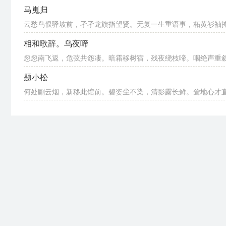
马嵬归
云愁鸟恨驿坡前，孑孑龙旗指望贤。无复一生重语事，柘黄衫袖
相和歌辞。乌夜啼
忽忽南飞返，危弦共怨凄。暗霜移树宿，残夜绕枝啼。咽绝声重叙，
题小松
何处劚云烟，新移此馆前。碧姿尘不染，清影露长鲜。耸地心才直，