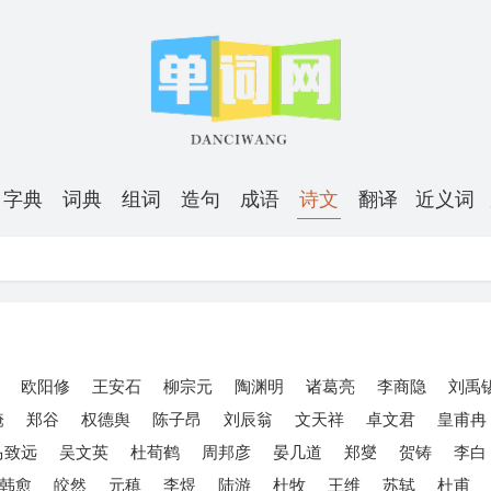
字典
词典
组词
造句
成语
诗文
翻译
近义词
欧阳修
王安石
柳宗元
陶渊明
诸葛亮
李商隐
刘禹
淹
郑谷
权德舆
陈子昂
刘辰翁
文天祥
卓文君
皇甫冉
马致远
吴文英
杜荀鹤
周邦彦
晏几道
郑燮
贺铸
李白
韩愈
皎然
元稹
李煜
陆游
杜牧
王维
苏轼
杜甫