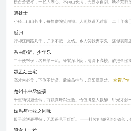
楼台耸碧岑，一径入湖心。不雨山长润，无云水自阴。断桥荒藓涩，
赠处士
小径上山山甚小，每怜僧院笑僧禅。人间莫道无难事，二十年来
感归
行却江南路几千，归来不把一文钱。乡人笑我穷寒鬼，还似襄阳
杂曲歌辞。少年乐
二十便封侯，名居第一流。绿鬟深小院，清管下高楼。醉把金船掷，
题孟处士宅
高才何必贵，下位不妨贤。孟简虽持节，襄阳属浩然。
查看详情
楚州韦中丞箜篌
千重钩锁撼金铃，万颗真珠泻玉瓶。恰值满堂人欲醉，甲光才触
妓席与杜牧之同咏
骰子逡巡裹手拈，无因得见玉纤纤。 ——杜牧但知报道金钗落，仿
退宫人二首