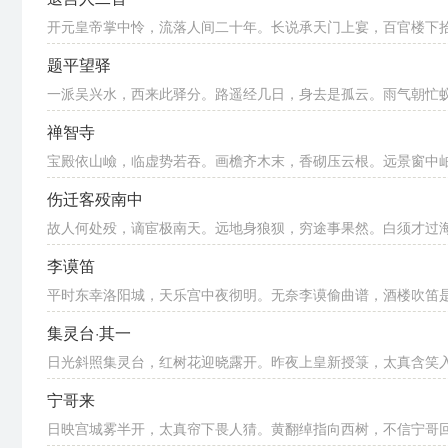
开元皇帝掌中怜，流落人间二十年。长说承天门上宴，百官楼下拾金
题平望驿
一派吴兴水，西来此驿分。路遥经几日，身去是孤云。雨气朝忙蚁，
禅智寺
宝殿依山嶮，临虚势若吞。画檐齐木末，香砌压云根。远景窗中岫，
伤迁客殁南中
故人何处殁，谪宦极南天。远地身狼狈，穷途事果然。白须才过海，
李谟笛
平时东幸洛阳城，天乐宫中夜彻明。无奈李谟偷曲谱，酒楼吹笛
集灵台·其一
日光斜照集灵台，红树花迎晓露开。昨夜上皇新授箓，太真含笑
宁哥来
日映宫城雾半开，太真帘下畏人猜。黄翻绰指向西树，不信宁哥