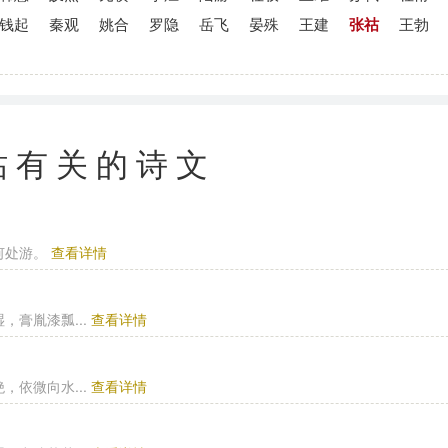
钱起
秦观
姚合
罗隐
岳飞
晏殊
王建
张祜
王勃
祜有关的诗文
何处游。
查看详情
膏胤漆瓢...
查看详情
依微向水...
查看详情