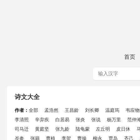
首页
诗文大全
作者：
全部
孟浩然
王昌龄
刘长卿
温庭筠
韦应物
李清照
辛弃疾
白居易
张炎
张说
杨万里
范仲
司马迁
黄庭坚
张九龄
陆龟蒙
左丘明
皮日休
岑参
张籍
曹植
李贺
曹操
柳永
贾岛
齐己