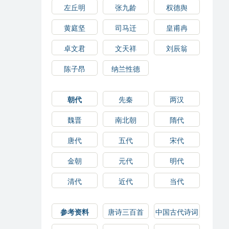
左丘明
张九龄
权德舆
黄庭坚
司马迁
皇甫冉
卓文君
文天祥
刘辰翁
陈子昂
纳兰性德
朝代
先秦
两汉
魏晋
南北朝
隋代
唐代
五代
宋代
金朝
元代
明代
清代
近代
当代
参考资料
唐诗三百首
中国古代诗词
选读