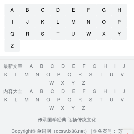
A
B
C
D
E
F
G
H
I
J
K
L
M
N
O
P
Q
R
S
T
U
W
X
Y
Z
最新文章
A
B
C
D
E
F
G
H
I
J
K
L
M
N
O
P
Q
R
S
T
U
V
W
X
Y
Z
内容大全
A
B
C
D
E
F
G
H
I
J
K
L
M
N
O
P
Q
R
S
T
U
V
W
X
Y
Z
传承国学经典 弘扬传统文化
Copyright© 单词网（dcsw.lx86.net） |
© 备案号： 苏