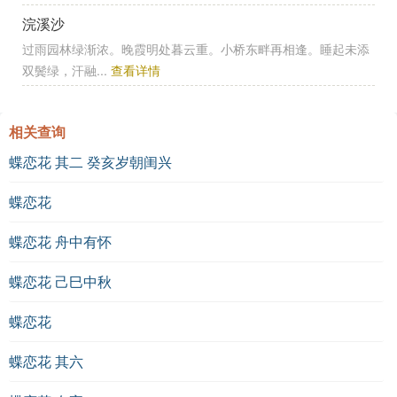
浣溪沙
过雨园林绿渐浓。晚霞明处暮云重。小桥东畔再相逢。睡起未添
双鬓绿，汗融...
查看详情
相关查询
蝶恋花 其二 癸亥岁朝闺兴
蝶恋花
蝶恋花 舟中有怀
蝶恋花 己巳中秋
蝶恋花
蝶恋花 其六