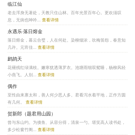
临江仙
老去浑身无著处，天教只住山林。百年光景百年心。更欢须叹
息，无病也呻吟...
查看详情
永遇乐·落日熔金
落日熔金，暮云合璧，人在何处。染柳烟浓，吹梅笛怨，春意知
几许。元宵佳...
查看详情
鹧鸪天
花褪残红绿满枝。嫩寒犹透薄罗衣。池塘雨细双鸳睡，杨柳风轻
小燕飞。人别...
查看详情
偶作
至性由来禀太和，善人何少恶人多。君看泻水着平地，正作方圆
有几何。
查看详情
贺新郎（题君用山园）
曾与东山约。为倏鱼、从容分得，清泉一勺。堪笑高人读书处，
多少松窗竹阁...
查看详情