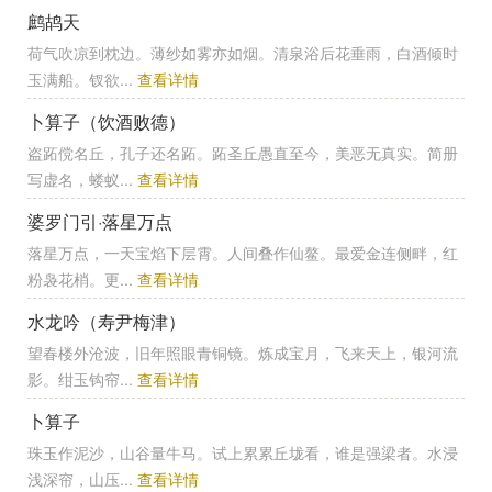
鹧鸪天
荷气吹凉到枕边。薄纱如雾亦如烟。清泉浴后花垂雨，白酒倾时
玉满船。钗欲...
查看详情
卜算子（饮酒败德）
盗跖傥名丘，孔子还名跖。跖圣丘愚直至今，美恶无真实。简册
写虚名，蝼蚁...
查看详情
婆罗门引·落星万点
落星万点，一天宝焰下层霄。人间叠作仙鳌。最爱金连侧畔，红
粉袅花梢。更...
查看详情
水龙吟（寿尹梅津）
望春楼外沧波，旧年照眼青铜镜。炼成宝月，飞来天上，银河流
影。绀玉钩帘...
查看详情
卜算子
珠玉作泥沙，山谷量牛马。试上累累丘垅看，谁是强梁者。水浸
浅深帘，山压...
查看详情