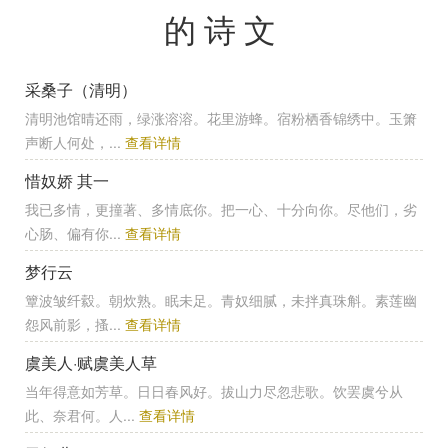
的诗文
采桑子（清明）
清明池馆晴还雨，绿涨溶溶。花里游蜂。宿粉栖香锦绣中。玉箫
声断人何处，...
查看详情
惜奴娇 其一
我已多情，更撞著、多情底你。把一心、十分向你。尽他们，劣
心肠、偏有你...
查看详情
梦行云
簟波皱纤縠。朝炊熟。眠未足。青奴细腻，未拌真珠斛。素莲幽
怨风前影，搔...
查看详情
虞美人·赋虞美人草
当年得意如芳草。日日春风好。拔山力尽忽悲歌。饮罢虞兮从
此、奈君何。人...
查看详情