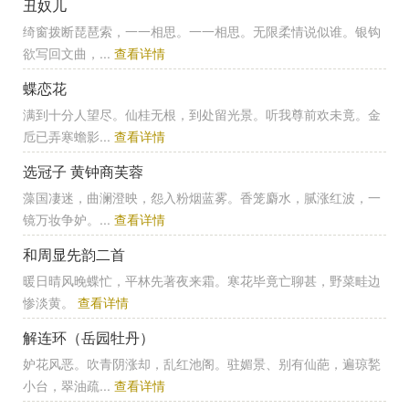
丑奴儿
绮窗拨断琵琶索，一一相思。一一相思。无限柔情说似谁。银钩
欲写回文曲，...
查看详情
蝶恋花
满到十分人望尽。仙桂无根，到处留光景。听我尊前欢未竟。金
卮已弄寒蟾影...
查看详情
选冠子 黄钟商芙蓉
藻国凄迷，曲澜澄映，怨入粉烟蓝雾。香笼麝水，腻涨红波，一
镜万妆争妒。...
查看详情
和周显先韵二首
暖日晴风晚蝶忙，平林先著夜来霜。寒花毕竟亡聊甚，野菜畦边
惨淡黄。
查看详情
解连环（岳园牡丹）
妒花风恶。吹青阴涨却，乱红池阁。驻媚景、别有仙葩，遍琼甃
小台，翠油疏...
查看详情