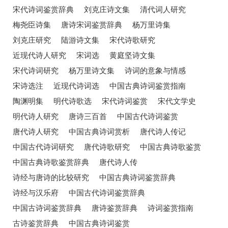
宋代诗词鉴赏辞典
刘克庄诗文集
清代词人研究
梅尧臣诗集
唐诗宋词鉴赏辞典
杨万里诗集
刘克庄研究
陆游诗文集
宋代诗歌研究
近现代诗人研究
宋词选
黄庭坚诗文集
宋代诗词研究
杨万里诗文集
诗词的意象与情感
宋诗选注
近现代诗词选
中国古典诗词鉴赏指南
陶渊明集
明代诗歌选
宋代诗词鉴赏
宋代文学史
明代诗人研究
唐诗三百首
中国古代诗词鉴赏
唐代诗人研究
中国古典诗词赏析
唐代诗人传记
中国古代诗词研究
唐代诗歌研究
中国古典诗歌鉴赏
中国古典诗歌鉴赏辞典
唐代诗人传
诗经与唐诗的比较研究
中国古典诗词鉴赏辞典
诗经与汉乐府
中国古代诗词鉴赏辞典
中国古诗词鉴赏辞典
唐诗鉴赏辞典
诗词鉴赏指南
古诗鉴赏辞典
中国古典诗词鉴赏