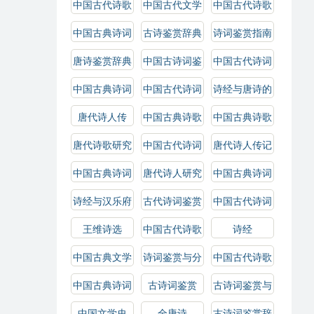
中国古代诗歌
中国古代文学
中国古代诗歌
鉴赏
史
鉴赏辞典
中国古典诗词
古诗鉴赏辞典
诗词鉴赏指南
鉴赏
唐诗鉴赏辞典
中国古诗词鉴
中国古代诗词
赏辞典
鉴赏辞典
中国古典诗词
中国古代诗词
诗经与唐诗的
鉴赏辞典
鉴赏
比较研究
唐代诗人传
中国古典诗歌
中国古典诗歌
鉴赏辞典
鉴赏
唐代诗歌研究
中国古代诗词
唐代诗人传记
研究
中国古典诗词
唐代诗人研究
中国古典诗词
赏析
选
诗经与汉乐府
古代诗词鉴赏
中国古代诗词
选
王维诗选
中国古代诗歌
诗经
史
中国古典文学
诗词鉴赏与分
中国古代诗歌
史
析
选
中国古典诗词
古诗词鉴赏
古诗词鉴赏与
研究
解析
中国文学史
全唐诗
古诗词鉴赏辞