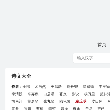
首页
诗文大全
作者：
全部
孟浩然
王昌龄
刘长卿
温庭筠
韦应物
李清照
辛弃疾
白居易
张炎
张说
杨万里
范仲
司马迁
黄庭坚
张九龄
陆龟蒙
左丘明
皮日休
岑参
张籍
曹植
李贺
曹操
柳永
贾岛
齐己