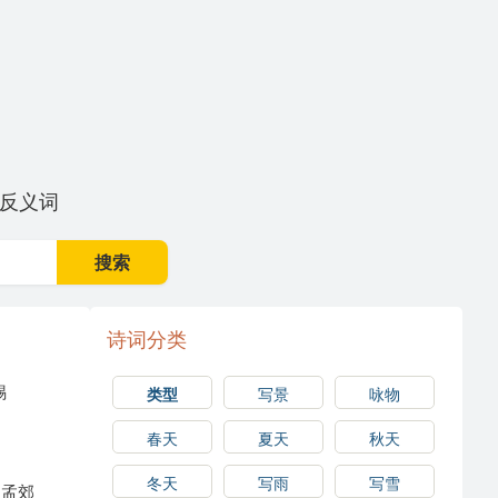
反义词
搜索
诗词分类
锡
类型
写景
咏物
春天
夏天
秋天
冬天
写雨
写雪
孟郊