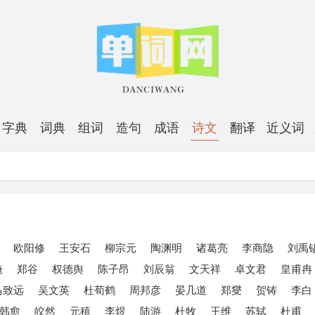
字典
词典
组词
造句
成语
诗文
翻译
近义词
欧阳修
王安石
柳宗元
陶渊明
诸葛亮
李商隐
刘禹
淹
郑谷
权德舆
陈子昂
刘辰翁
文天祥
卓文君
皇甫冉
马致远
吴文英
杜荀鹤
周邦彦
晏几道
郑燮
贺铸
李白
韩愈
皎然
元稹
李煜
陆游
杜牧
王维
苏轼
杜甫