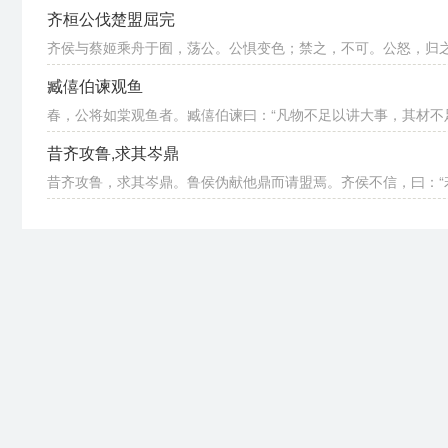
齐桓公伐楚盟屈完
齐侯与蔡姬乘舟于囿，荡公。公惧变色；禁之，不可。公怒，归之，
臧僖伯谏观鱼
春，公将如棠观鱼者。臧僖伯谏曰：“凡物不足以讲大事，其材不足
昔齐攻鲁,求其岑鼎
昔齐攻鲁，求其岑鼎。鲁侯伪献他鼎而请盟焉。齐侯不信，曰：“若