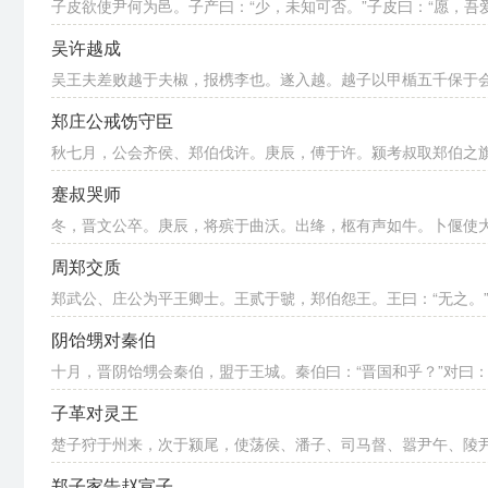
子皮欲使尹何为邑。子产曰：“少，未知可否。”子皮曰：“愿，吾爱
吴许越成
吴王夫差败越于夫椒，报槜李也。遂入越。越子以甲楯五千保于会稽
郑庄公戒饬守臣
秋七月，公会齐侯、郑伯伐许。庚辰，傅于许。颍考叔取郑伯之旗蝥
蹇叔哭师
冬，晋文公卒。庚辰，将殡于曲沃。出绛，柩有声如牛。卜偃使大夫
周郑交质
郑武公、庄公为平王卿士。王贰于虢，郑伯怨王。王曰：“无之。”故
阴饴甥对秦伯
十月，晋阴饴甥会秦伯，盟于王城。秦伯曰：“晋国和乎？”对曰：“
子革对灵王
楚子狩于州来，次于颍尾，使荡侯、潘子、司马督、嚣尹午、陵尹喜
郑子家告赵宣子