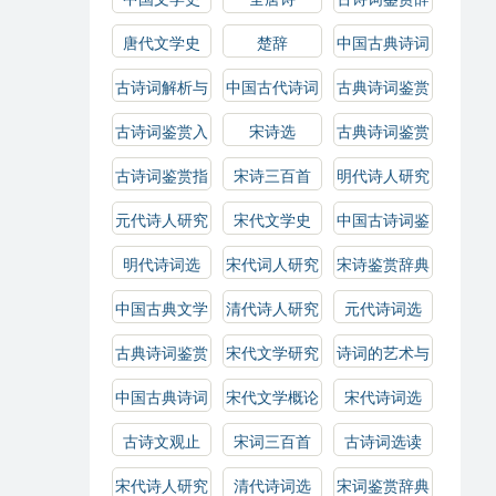
典
唐代文学史
楚辞
中国古典诗词
解析
古诗词解析与
中国古代诗词
古典诗词鉴赏
鉴赏
概论
古诗词鉴赏入
宋诗选
古典诗词鉴赏
门
辞典
古诗词鉴赏指
宋诗三百首
明代诗人研究
南
元代诗人研究
宋代文学史
中国古诗词鉴
赏
明代诗词选
宋代词人研究
宋诗鉴赏辞典
中国古典文学
清代诗人研究
元代诗词选
作品选
古典诗词鉴赏
宋代文学研究
诗词的艺术与
指南
技巧
中国古典诗词
宋代文学概论
宋代诗词选
选读
古诗文观止
宋词三百首
古诗词选读
宋代诗人研究
清代诗词选
宋词鉴赏辞典