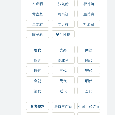
左丘明
张九龄
权德舆
黄庭坚
司马迁
皇甫冉
卓文君
文天祥
刘辰翁
陈子昂
纳兰性德
朝代
先秦
两汉
魏晋
南北朝
隋代
唐代
五代
宋代
金朝
元代
明代
清代
近代
当代
参考资料
唐诗三百首
中国古代诗词
选读