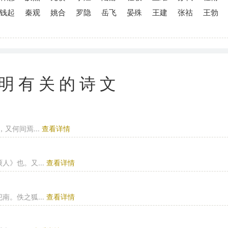
钱起
秦观
姚合
罗隐
岳飞
晏殊
王建
张祜
王勃
明有关的诗文
又何间焉...
查看详情
》也。又...
查看详情
。佚之狐...
查看详情