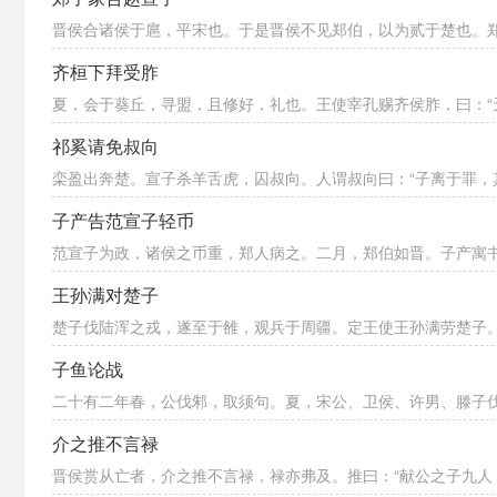
晋侯合诸侯于扈，平宋也。于是晋侯不见郑伯，以为贰于楚也。郑子
齐桓下拜受胙
夏，会于葵丘，寻盟，且修好，礼也。王使宰孔赐齐侯胙，曰：“天
祁奚请免叔向
栾盈出奔楚。宣子杀羊舌虎，囚叔向。人谓叔向曰：“子离于罪，其
子产告范宣子轻币
范宣子为政，诸侯之币重，郑人病之。二月，郑伯如晋。子产寓书于
王孙满对楚子
楚子伐陆浑之戎，遂至于雒，观兵于周疆。定王使王孙满劳楚子。楚
子鱼论战
二十有二年春，公伐邾，取须句。夏，宋公、卫侯、许男、滕子伐郑
介之推不言禄
晋侯赏从亡者，介之推不言禄，禄亦弗及。推曰：“献公之子九人，