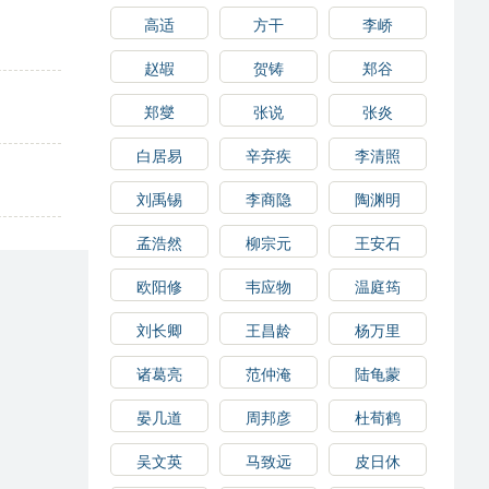
高适
方干
李峤
赵嘏
贺铸
郑谷
郑燮
张说
张炎
白居易
辛弃疾
李清照
刘禹锡
李商隐
陶渊明
孟浩然
柳宗元
王安石
欧阳修
韦应物
温庭筠
刘长卿
王昌龄
杨万里
诸葛亮
范仲淹
陆龟蒙
晏几道
周邦彦
杜荀鹤
吴文英
马致远
皮日休