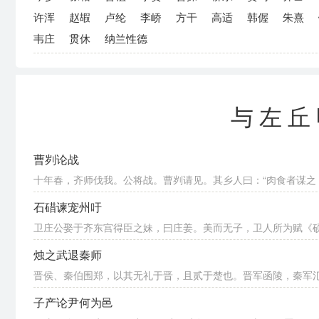
许浑
赵嘏
卢纶
李峤
方干
高适
韩偓
朱熹
韦庄
贯休
纳兰性德
与左丘
曹刿论战
十年春，齐师伐我。公将战。曹刿请见。其乡人曰：“肉食者谋之，
石碏谏宠州吁
卫庄公娶于齐东宫得臣之妹，曰庄姜。美而无子，卫人所为赋《硕人
烛之武退秦师
晋侯、秦伯围郑，以其无礼于晋，且贰于楚也。晋军函陵，秦军氾南
子产论尹何为邑