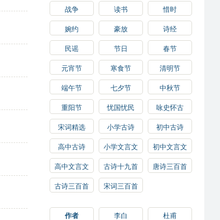
战争
读书
惜时
婉约
豪放
诗经
民谣
节日
春节
元宵节
寒食节
清明节
端午节
七夕节
中秋节
重阳节
忧国忧民
咏史怀古
宋词精选
小学古诗
初中古诗
高中古诗
小学文言文
初中文言文
高中文言文
古诗十九首
唐诗三百首
古诗三百首
宋词三百首
作者
李白
杜甫