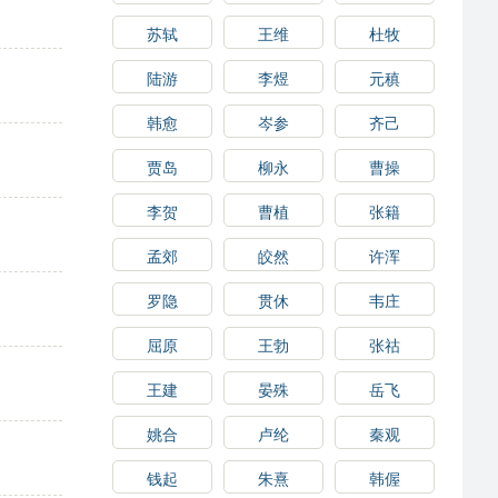
苏轼
王维
杜牧
陆游
李煜
元稹
韩愈
岑参
齐己
贾岛
柳永
曹操
李贺
曹植
张籍
孟郊
皎然
许浑
罗隐
贯休
韦庄
屈原
王勃
张祜
王建
晏殊
岳飞
姚合
卢纶
秦观
钱起
朱熹
韩偓