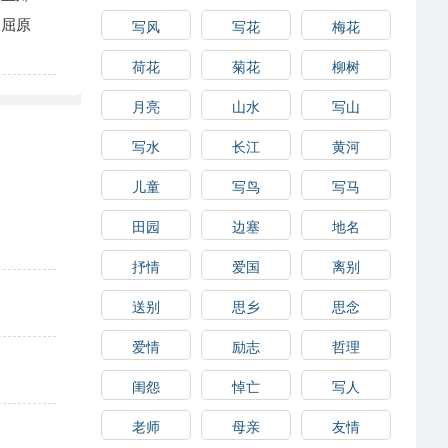
屈原
写风
写花
梅花
荷花
菊花
柳树
月亮
山水
写山
写水
长江
黄河
儿童
写鸟
写马
田园
边塞
地名
抒情
爱国
离别
送别
思乡
思念
爱情
励志
哲理
闺怨
悼亡
写人
老师
母亲
友情