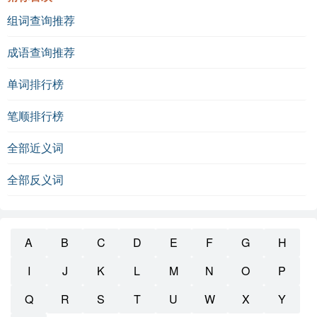
组词查询推荐
成语查询推荐
单词排行榜
笔顺排行榜
全部近义词
全部反义词
A
B
C
D
E
F
G
H
I
J
K
L
M
N
O
P
Q
R
S
T
U
W
X
Y