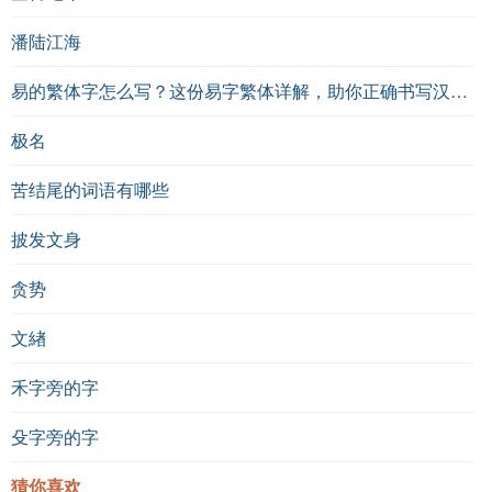
潘陆江海
易的繁体字怎么写？这份易字繁体详解，助你正确书写汉字_汉字繁体学习
极名
苦结尾的词语有哪些
披发文身
贪势
文緖
禾字旁的字
殳字旁的字
猜你喜欢