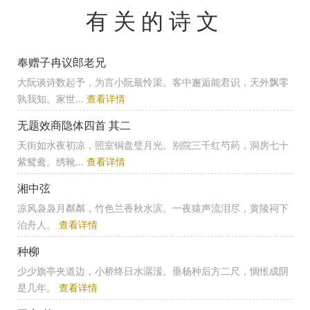
有关的诗文
奉赠子冉议郎老兄
大阮谈诗数起予，为言小阮最怜渠。客中邂逅能君识，天外飘零
孰我知。家世...
查看详情
无题效商隐体四首 其二
天街如水夜初凉，照室铜盘璧月光。别院三千红芍药，洞房七十
紫鸳鸯。绣靴...
查看详情
湘中弦
凉风袅袅月粼粼，竹色兰香秋水滨。一夜猿声流泪尽，黄陵祠下
泊舟人。
查看详情
种柳
少少旗亭夹道边，小桥终日水潺湲。垂杨种后方二尺，惆怅成阴
是几年。
查看详情