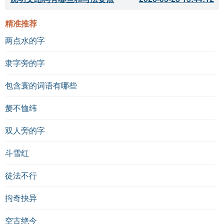
精准推荐
两点水的字
隶字旁的字
包含寰的词语有哪些
嫠不恤纬
双人旁的字
斗雪红
徒法不行
抅奇抉异
空古绝今