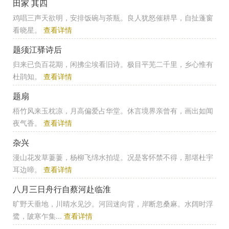
田家 其四
鸡唱三声天欲明，安排饭碗与茶瓶。良人犹怒催耕早，自扯蓬窗
看晓星。
查看详情
题须江驿诗后
归来已负百花期，闲拂尘埃看旧诗。极目平芜二千里，乡心惟有
杜鹃知。
查看详情
题扇
梧竹风来玉枕凉，月高偏爱占华堂。休言境界亲曾有，画出如闻
夜气香。
查看详情
杂兴
漫山花发草萋萋，杨柳飞绵水拍堤。况是客怀禁不得，那堪杜宇
耳边啼。
查看详情
八月三日舟行自蔡河赴临淮
旷野天垂地，川晴水见沙。河回迷向背，岸断忽桑麻。水阔时浮
鹭，陂寒乍集...
查看详情