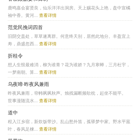
鹿鸣嘉会宴贤良，仙乐洋洋出洞房。天上赐花头上艳，盘中宣橘
袖中香。黄河...
查看详情
范觉民挽词四首
旧阴交盖处，草草遂离群。何意终天别，居然此地分。丰盈宜上
寿，鼎盛忽西...
查看详情
折桂令
想人生恨最难消，柳为谁青？花为谁娇？九月寒蝉，三月杜宇，
一梦南朝。算...
查看详情
乌夜啼·昨夜风兼雨
昨夜风兼雨，帘帏飒飒秋声。烛残漏断频欹枕，起坐不能平。
世事漫随流水...
查看详情
道中
程入江乡宿，新炊饭带沙。乱山愁外笛，孤驿梦中家。野水平菰
叶，春风足楝...
查看详情