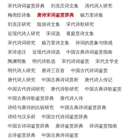
宋代诗词鉴赏辞典
刘克庄诗文集
清代词人研究
梅尧臣诗集
唐诗宋词鉴赏辞典
杨万里诗集
刘克庄研究
陆游诗文集
宋代诗歌研究
近现代诗人研究
宋词选
黄庭坚诗文集
宋代诗词研究
杨万里诗文集
诗词的意象与情感
宋诗选注
近现代诗词选
中国古典诗词鉴赏指南
陶渊明集
明代诗歌选
宋代诗词鉴赏
宋代文学史
明代诗人研究
唐诗三百首
中国古代诗词鉴赏
唐代诗人研究
中国古典诗词赏析
唐代诗人传记
中国古代诗词研究
唐代诗歌研究
中国古典诗歌鉴赏
中国古典诗歌鉴赏辞典
唐代诗人传
诗经与唐诗的比较研究
中国古典诗词鉴赏辞典
诗经与汉乐府
中国古代诗词鉴赏辞典
中国古诗词鉴赏辞典
唐诗鉴赏辞典
诗词鉴赏指南
古诗鉴赏辞典
中国古典诗词鉴赏