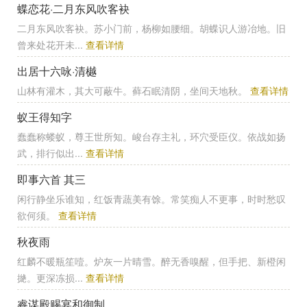
蝶恋花·二月东风吹客袂
二月东风吹客袂。苏小门前，杨柳如腰细。胡蝶识人游冶地。旧
曾来处花开未...
查看详情
出居十六咏·清樾
山林有灌木，其大可蔽牛。藓石眠清阴，坐间天地秋。
查看详情
蚁王得知字
蠢蠢称蝼蚁，尊王世所知。峻台存主礼，环穴受臣仪。依战如扬
武，排行似出...
查看详情
即事六首 其三
闲行静坐乐谁知，红饭青蔬美有馀。常笑痴人不更事，时时愁叹
欲何须。
查看详情
秋夜雨
红麟不暖瓶笙噎。炉灰一片晴雪。醉无香嗅醒，但手把、新橙闲
撧。更深冻损...
查看详情
睿谋殿赐宴和御制