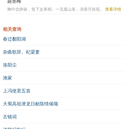
题墨梅
胸中含静操，笔下走寒梢。一见孤山客，清香尽拆苞。
查看详情
相关查询
春过鄱阳湖
杂曲歌辞。杞梁妻
洛阳尘
渔家
上冯使君五首
大蜀高祖潜龙日献陈情偈颂
古镜词