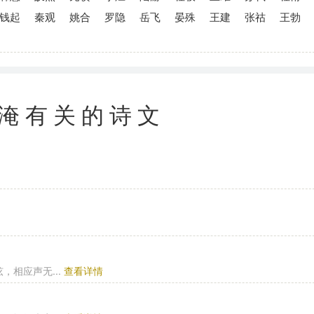
钱起
秦观
姚合
罗隐
岳飞
晏殊
王建
张祜
王勃
淹有关的诗文
相应声无...
查看详情