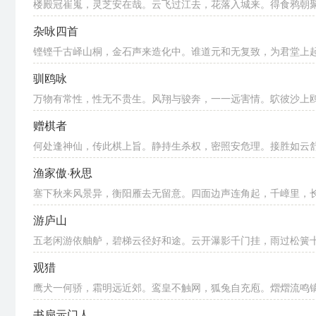
楼殿冠崔嵬，灵芝安在哉。云飞过江去，花落入城来。得食鸦朝聚，
杂咏四首
铿铿千古峄山桐，金石声来造化中。谁道元和无复致，为君堂上
驯鸥咏
万物有常性，性无不贵生。风翔与骏奔，一一远害情。鴥彼沙上鸥，
赠棋者
何处逢神仙，传此棋上旨。静持生杀权，密照安危理。接胜如云舒，
渔家傲·秋思
塞下秋来风景异，衡阳雁去无留意。四面边声连角起，千嶂里，长烟
游庐山
五老闲游依舳舻，碧梯云径好和途。云开瀑影千门挂，雨过松簧十里
观猎
鹰犬一何骄，霜明远近郊。鸾皇不触网，狐兔自充庖。熠熠流鸣镝，
书扇示门人