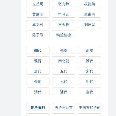
左丘明
张九龄
权德舆
黄庭坚
司马迁
皇甫冉
卓文君
文天祥
刘辰翁
陈子昂
纳兰性德
朝代
先秦
两汉
魏晋
南北朝
隋代
唐代
五代
宋代
金朝
元代
明代
清代
近代
当代
参考资料
唐诗三百首
中国古代诗词
选读