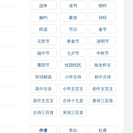
战争
读书
惜时
婉约
豪放
诗经
民谣
节日
春节
元宵节
寒食节
清明节
端午节
七夕节
中秋节
重阳节
忧国忧民
咏史怀古
宋词精选
小学古诗
初中古诗
高中古诗
小学文言文
初中文言文
高中文言文
古诗十九首
唐诗三百首
古诗三百首
宋词三百首
作者
李白
杜甫