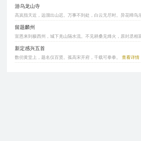
游乌龙山寺
高岚指天近，远溜出山迟。万事不到处，白云无尽时。异花啼鸟乐，
留题麟州
宣恩来到极西州，城下羌山隔水流。不见耕桑见烽火，原封丞相
新定感兴五首
数仞黄堂上，题名仅百贤。孤高宋开府，千载可拳拳。
查看详情