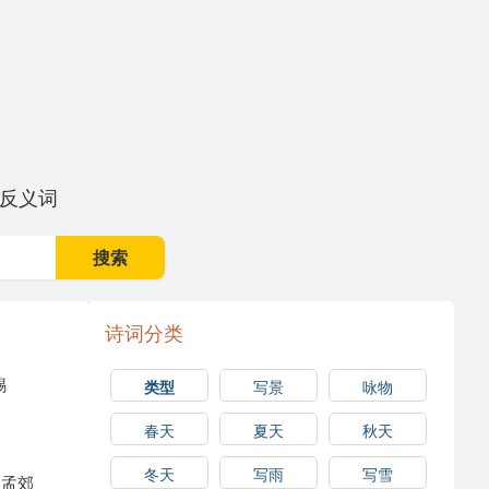
反义词
搜索
诗词分类
锡
类型
写景
咏物
春天
夏天
秋天
冬天
写雨
写雪
孟郊