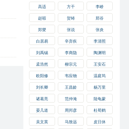
高适
方干
李峤
赵嘏
贺铸
郑谷
郑燮
张说
张炎
白居易
辛弃疾
李清照
刘禹锡
李商隐
陶渊明
孟浩然
柳宗元
王安石
欧阳修
韦应物
温庭筠
刘长卿
王昌龄
杨万里
诸葛亮
范仲淹
陆龟蒙
晏几道
周邦彦
杜荀鹤
吴文英
马致远
皮日休