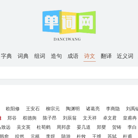
字典
词典
组词
造句
成语
诗文
翻译
近义词
欧阳修
王安石
柳宗元
陶渊明
诸葛亮
李商隐
刘禹
淹
郑谷
权德舆
陈子昂
刘辰翁
文天祥
卓文君
皇甫冉
马致远
吴文英
杜荀鹤
周邦彦
晏几道
郑燮
贺铸
李白
韩愈
皎然
元稹
李煜
陆游
杜牧
王维
苏轼
杜甫