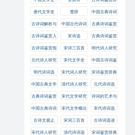
典
唐代文学史
楚辞
中国古典诗词
解析
古诗词解析与
中国古代诗词
古典诗词鉴赏
鉴赏
概论
古诗词鉴赏入
宋诗选
古典诗词鉴赏
门
辞典
古诗词鉴赏指
宋诗三百首
明代诗人研究
南
元代诗人研究
宋代文学史
中国古诗词鉴
赏
明代诗词选
宋代词人研究
宋诗鉴赏辞典
中国古典文学
清代诗人研究
元代诗词选
作品选
古典诗词鉴赏
宋代文学研究
诗词的艺术与
指南
技巧
中国古典诗词
宋代文学概论
宋代诗词选
选读
古诗文观止
宋词三百首
古诗词选读
宋代诗人研究
清代诗词选
宋词鉴赏辞典