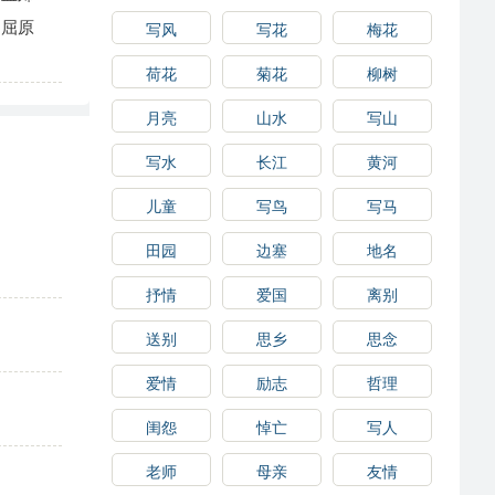
屈原
写风
写花
梅花
荷花
菊花
柳树
月亮
山水
写山
写水
长江
黄河
儿童
写鸟
写马
田园
边塞
地名
抒情
爱国
离别
送别
思乡
思念
爱情
励志
哲理
闺怨
悼亡
写人
老师
母亲
友情