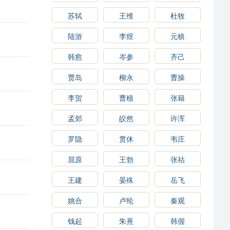
苏轼
王维
杜牧
陆游
李煜
元稹
韩愈
岑参
齐己
贾岛
柳永
曹操
李贺
曹植
张籍
孟郊
皎然
许浑
罗隐
贯休
韦庄
屈原
王勃
张祜
王建
晏殊
岳飞
姚合
卢纶
秦观
钱起
朱熹
韩偓