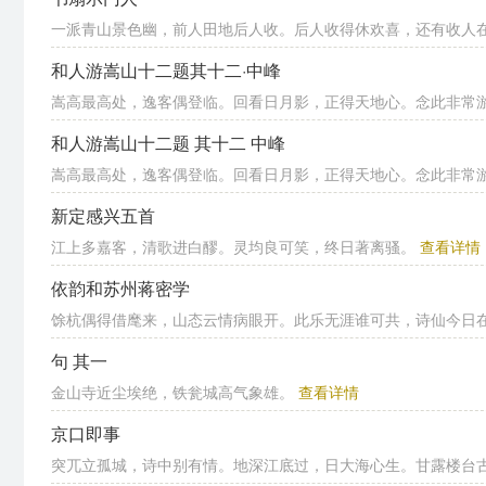
一派青山景色幽，前人田地后人收。后人收得休欢喜，还有收人
和人游嵩山十二题其十二·中峰
嵩高最高处，逸客偶登临。回看日月影，正得天地心。念此非常游，
和人游嵩山十二题 其十二 中峰
嵩高最高处，逸客偶登临。回看日月影，正得天地心。念此非常游，
新定感兴五首
江上多嘉客，清歌进白醪。灵均良可笑，终日著离骚。
查看详情
依韵和苏州蒋密学
馀杭偶得借麾来，山态云情病眼开。此乐无涯谁可共，诗仙今日
句 其一
金山寺近尘埃绝，铁瓮城高气象雄。
查看详情
京口即事
突兀立孤城，诗中别有情。地深江底过，日大海心生。甘露楼台古，