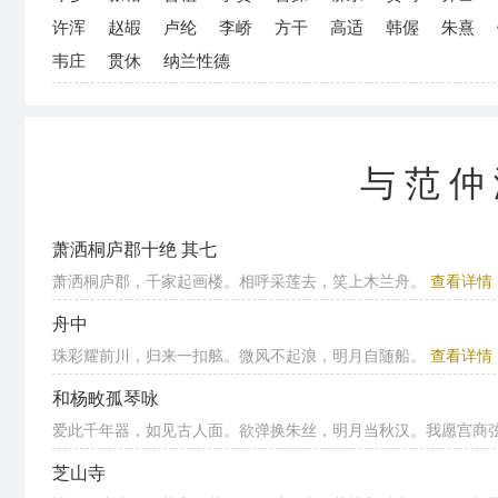
许浑
赵嘏
卢纶
李峤
方干
高适
韩偓
朱熹
韦庄
贯休
纳兰性德
与范仲
萧洒桐庐郡十绝 其七
萧洒桐庐郡，千家起画楼。相呼采莲去，笑上木兰舟。
查看详情
舟中
珠彩耀前川，归来一扣舷。微风不起浪，明月自随船。
查看详情
和杨畋孤琴咏
爱此千年器，如见古人面。欲弹换朱丝，明月当秋汉。我愿宫商弦，
芝山寺