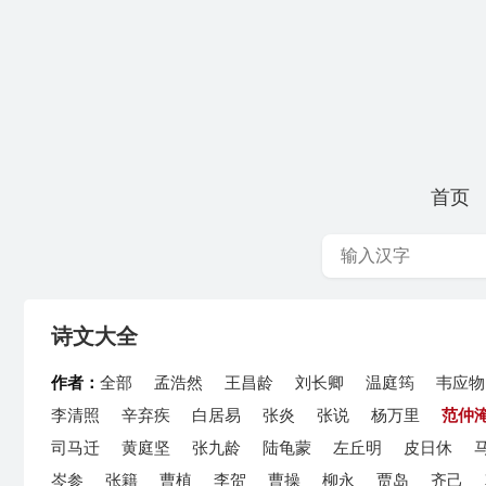
首页
诗文大全
作者：
全部
孟浩然
王昌龄
刘长卿
温庭筠
韦应物
李清照
辛弃疾
白居易
张炎
张说
杨万里
范仲
司马迁
黄庭坚
张九龄
陆龟蒙
左丘明
皮日休
岑参
张籍
曹植
李贺
曹操
柳永
贾岛
齐己