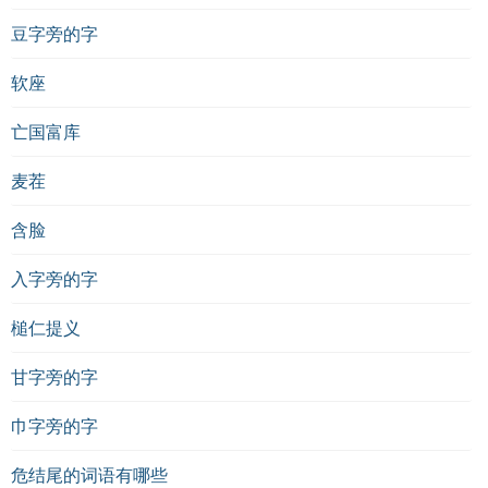
豆字旁的字
软座
亡国富库
麦茬
含脸
入字旁的字
槌仁提义
甘字旁的字
巾字旁的字
危结尾的词语有哪些