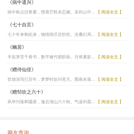
《病中遣兴》
病中检点旧青囊，惯着芒鞋未忍藏。采药山中...
【 阅读全文 】
《七十自言》
七十年来剩此身，物情阅尽且忻忻。沧桑幻局...
【 阅读全文 】
《幽居》
半亩茅茨千卷书，数竿修竹荫阶除。月将素影...
【 阅读全文 】
《赠侍仙侄》
世德深培已百年，梦梦时欲问苍天。图南未落...
【 阅读全文 】
《赠邹吹之六十》
风华刊落剩骦裘，逸宕湖山六十秋。气逼剑霜...
【 阅读全文 】
网友查询