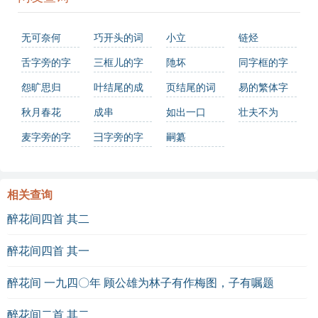
无可奈何
巧开头的词
小立
链烃
语有哪些
舌字旁的字
三框儿的字
阤坏
同字框的字
怨旷思归
叶结尾的成
页结尾的词
易的繁体字
语
语有哪些
怎么写？这
秋月春花
成串
如出一口
壮夫不为
份易字繁体
麦字旁的字
彐字旁的字
嗣纂
详解，助你
正确书写汉
相关查询
字_汉字繁体
学习
醉花间四首 其二
醉花间四首 其一
醉花间 一九四〇年 顾公雄为林子有作梅图，子有嘱题
醉花间二首 其二