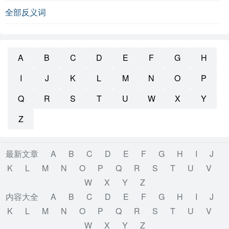
全部反义词
A
B
C
D
E
F
G
H
I
J
K
L
M
N
O
P
Q
R
S
T
U
W
X
Y
Z
最新文章
A
B
C
D
E
F
G
H
I
J
K
L
M
N
O
P
Q
R
S
T
U
V
W
X
Y
Z
内容大全
A
B
C
D
E
F
G
H
I
J
K
L
M
N
O
P
Q
R
S
T
U
V
W
X
Y
Z