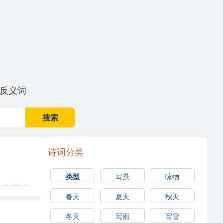
反义词
搜索
诗词分类
类型
写景
咏物
春天
夏天
秋天
冬天
写雨
写雪