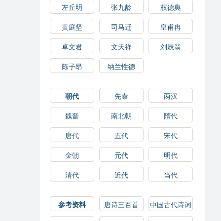
左丘明
张九龄
权德舆
黄庭坚
司马迁
皇甫冉
卓文君
文天祥
刘辰翁
陈子昂
纳兰性德
朝代
先秦
两汉
魏晋
南北朝
隋代
唐代
五代
宋代
金朝
元代
明代
清代
近代
当代
参考资料
唐诗三百首
中国古代诗词
选读