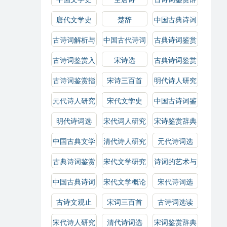
典
唐代文学史
楚辞
中国古典诗词
解析
古诗词解析与
中国古代诗词
古典诗词鉴赏
鉴赏
概论
古诗词鉴赏入
宋诗选
古典诗词鉴赏
门
辞典
古诗词鉴赏指
宋诗三百首
明代诗人研究
南
元代诗人研究
宋代文学史
中国古诗词鉴
赏
明代诗词选
宋代词人研究
宋诗鉴赏辞典
中国古典文学
清代诗人研究
元代诗词选
作品选
古典诗词鉴赏
宋代文学研究
诗词的艺术与
指南
技巧
中国古典诗词
宋代文学概论
宋代诗词选
选读
古诗文观止
宋词三百首
古诗词选读
宋代诗人研究
清代诗词选
宋词鉴赏辞典