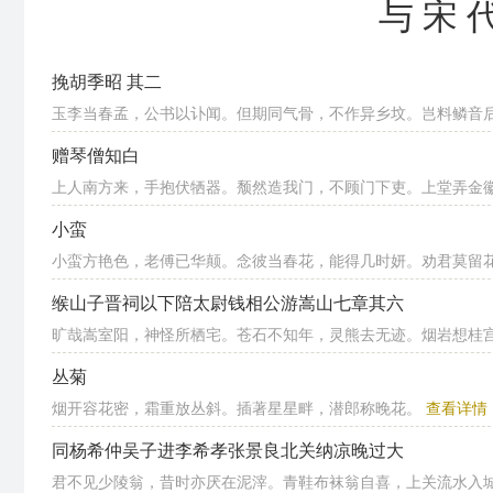
与宋
挽胡季昭 其二
玉李当春孟，公书以讣闻。但期同气骨，不作异乡坟。岂料鳞音后，
赠琴僧知白
上人南方来，手抱伏牺器。颓然造我门，不顾门下吏。上堂弄金徽，
小蛮
小蛮方艳色，老傅已华颠。念彼当春花，能得几时妍。劝君莫留花，
缑山子晋祠以下陪太尉钱相公游嵩山七章其六
旷哉嵩室阳，神怪所栖宅。苍石不知年，灵熊去无迹。烟岩想桂宫，
丛菊
烟开容花密，霜重放丛斜。插著星星畔，潜郎称晚花。
查看详情
同杨希仲吴子进李希孝张景良北关纳凉晚过大
君不见少陵翁，昔时亦厌在泥滓。青鞋布袜翁自喜，上关流水入城来