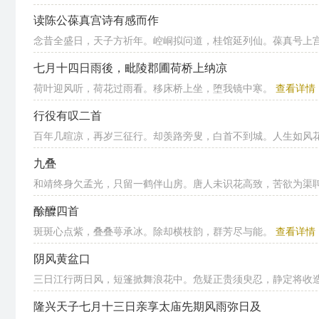
读陈公葆真宫诗有感而作
念昔全盛日，天子方祈年。崆峒拟问道，桂馆延列仙。葆真号上宫，
七月十四日雨後，毗陵郡圃荷桥上纳凉
荷叶迎风听，荷花过雨看。移床桥上坐，堕我镜中寒。
查看详情
行役有叹二首
百年几暄凉，再岁三征行。却羡路旁叟，白首不到城。人生如风花，
九叠
和靖终身欠孟光，只留一鹤伴山房。唐人未识花高致，苦欲为渠
酴醾四首
斑斑心点紫，叠叠萼承冰。除却横枝韵，群芳尽与能。
查看详情
阴风黄盆口
三日江行两日风，短篷掀舞浪花中。危疑正贵须臾忍，静定将收造化
隆兴天子七月十三日亲享太庙先期风雨弥日及