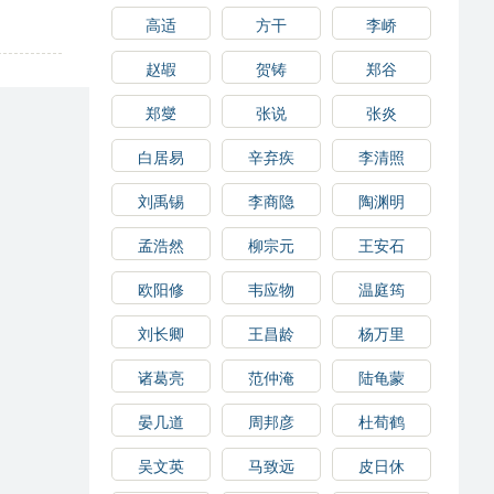
高适
方干
李峤
赵嘏
贺铸
郑谷
郑燮
张说
张炎
白居易
辛弃疾
李清照
刘禹锡
李商隐
陶渊明
孟浩然
柳宗元
王安石
欧阳修
韦应物
温庭筠
刘长卿
王昌龄
杨万里
诸葛亮
范仲淹
陆龟蒙
晏几道
周邦彦
杜荀鹤
吴文英
马致远
皮日休