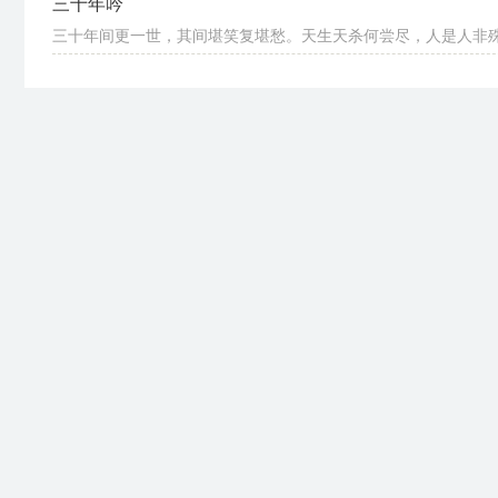
三十年吟
三十年间更一世，其间堪笑复堪愁。天生天杀何尝尽，人是人非殊未