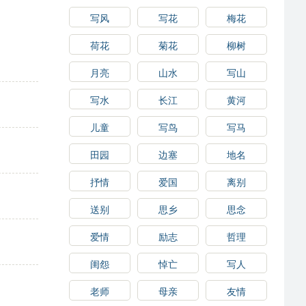
写风
写花
梅花
荷花
菊花
柳树
月亮
山水
写山
写水
长江
黄河
儿童
写鸟
写马
田园
边塞
地名
抒情
爱国
离别
送别
思乡
思念
爱情
励志
哲理
闺怨
悼亡
写人
老师
母亲
友情