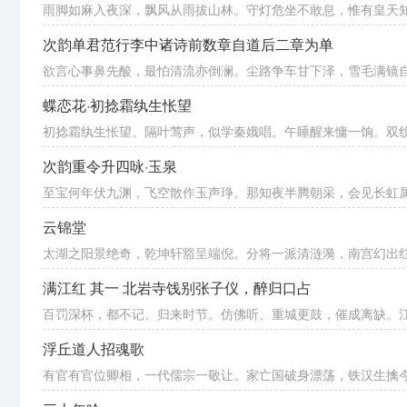
雨脚如麻入夜深，飘风从雨拔山林。守灯危坐不敢息，惟有皇天
次韵单君范行李中诸诗前数章自道后二章为单
欲言心事鼻先酸，最怕清流亦倒澜。尘路争车甘下泽，雪毛满镜自南
蝶恋花·初捻霜纨生怅望
初捻霜纨生怅望。隔叶莺声，似学秦娥唱。午睡醒来慵一饷。双纹翠
次韵重令升四咏·玉泉
至宝何年伏九渊，飞空散作玉声琤。那知夜半腾朝采，会见长虹
云锦堂
太湖之阳景绝奇，乾坤轩豁呈端倪。分将一派清涟漪，南宫幻出红琉
满江红 其一 北岩寺饯别张子仪，醉归口占
百罚深杯，都不记、归来时节。仿佛听、重城更鼓，催成离缺。江上
浮丘道人招魂歌
有官有官位卿相，一代儒宗一敬让。家亡国破身漂荡，铁汉生擒今北