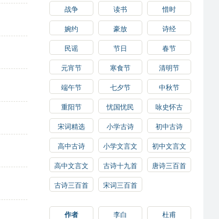
战争
读书
惜时
婉约
豪放
诗经
民谣
节日
春节
元宵节
寒食节
清明节
端午节
七夕节
中秋节
重阳节
忧国忧民
咏史怀古
宋词精选
小学古诗
初中古诗
高中古诗
小学文言文
初中文言文
高中文言文
古诗十九首
唐诗三百首
古诗三百首
宋词三百首
作者
李白
杜甫