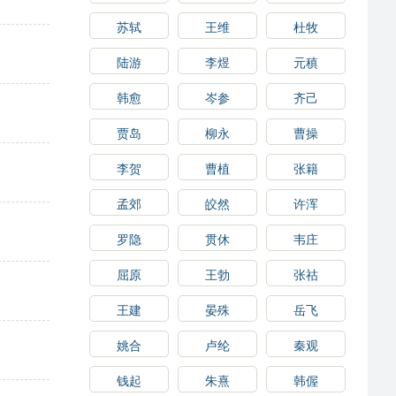
苏轼
王维
杜牧
陆游
李煜
元稹
韩愈
岑参
齐己
贾岛
柳永
曹操
李贺
曹植
张籍
孟郊
皎然
许浑
罗隐
贯休
韦庄
屈原
王勃
张祜
王建
晏殊
岳飞
姚合
卢纶
秦观
钱起
朱熹
韩偓